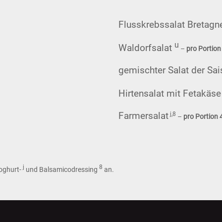
Flusskrebssalat Bretagn
u
Waldorfsalat
–
pro Portion
gemischter Salat der Sai
Hirtensalat mit Fetakäs
Farmersalat
j,8
–
pro Portion 
j
8
Joghurt-
und Balsamicodressing
an.