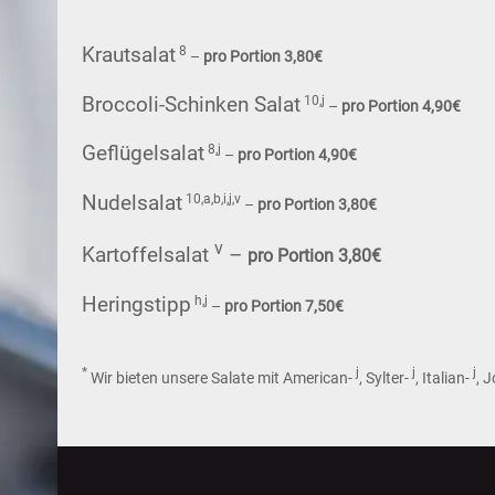
Krautsalat
8
–
pro Portion 3,80€
Broccoli-Schinken Salat
10,j
–
pro Portion 4,90€
Geflügelsalat
8,j
–
pro Portion 4,90€
Nudelsalat
10,a,b,i,j,v
–
pro Portion 3,80€
v
Kartoffelsalat
–
pro Portion 3,80€
Heringstipp
h,j
–
pro Portion 7,50€
*
j
j
j
Wir bieten unsere Salate mit American-
, Sylter-
, Italian-
, 