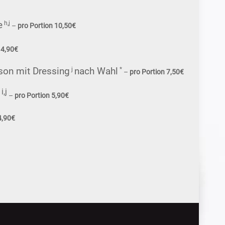
e
h,j
–
pro Portion 10,50€
 4,90€
son mit Dressing
nach Wahl
j
*
–
pro Portion 7,50€
i,j
e
–
pro Portion 5,90€
4,90€