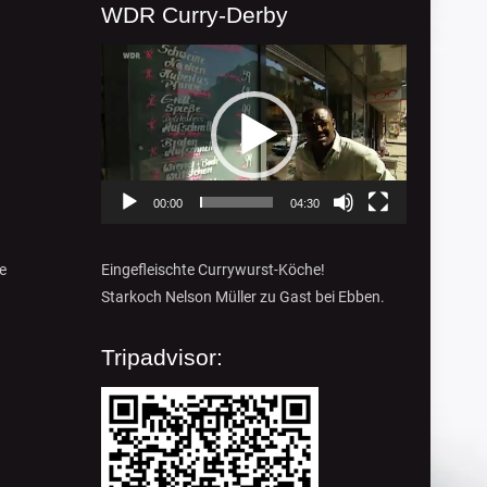
WDR Curry-Derby
Video-
Player
00:00
04:30
e
Eingefleischte Currywurst-Köche!
Starkoch Nelson Müller zu Gast bei Ebben.
Tripadvisor: