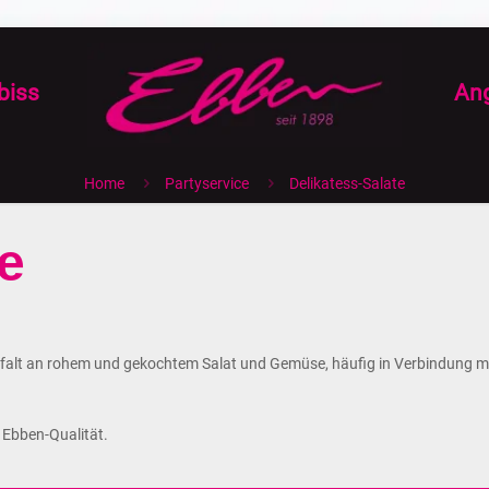
biss
An
Home
Partyservice
Delikatess-Salate
e
ielfalt an rohem und gekochtem Salat und Gemüse, häufig in Verbindung mi
 Ebben-Qualität.