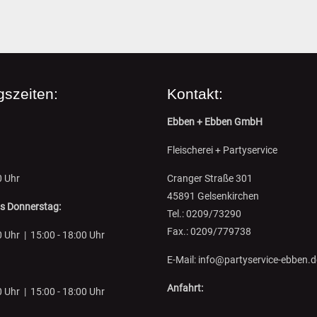
Kostenlose Parkmöglichkeiten au
Wochenmarkt Marktstr./Ecke Darle
2 min Fußweg zu uns
Technische Realisierung durch
Gajda Media Solutions