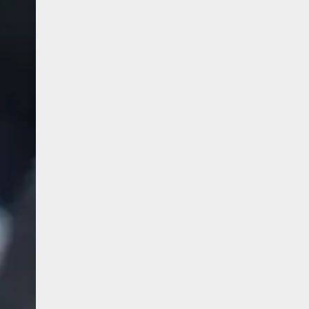
Unser Imbiss
Sonn- und 
Neueröffnung
Imbiss:
Oktoberfest
Montag-Fre
11:30 - 16:
Samstag, S
Bürozeiten
Montag-Fre
09:00 - 13:
Samstag, S