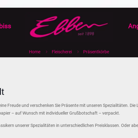
biss
An
Home
Fleischerei
Präsentkörbe
t
ne Freude und verschenken Sie Präsente mit unseren Spezialitäten. Die 
pier – auf Wunsch mit individueller Grußbotschaft – verpackt.
sikern unserer Spezialitäten in unterschiedlichen Preisklassen. Oder aber 