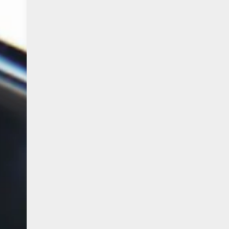
Navigation:
Öffnun
Fleischerei:
Impressum
Montag:
Datenschutz
8:00 - 13:0
AGB Partyservice
Dienstag b
Nachhaltigkeit
8:00 - 13:0
Präsentkörbe
Freitag:
Referenzen
7:00 - 13:0
Galerie
Samstag:
Unsere Fleischerei
7:00 - 13:0