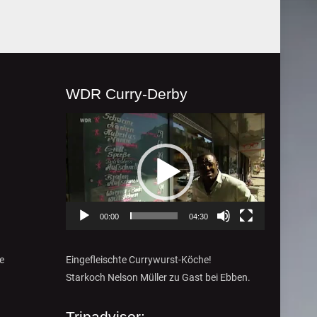
f dem
r Str.